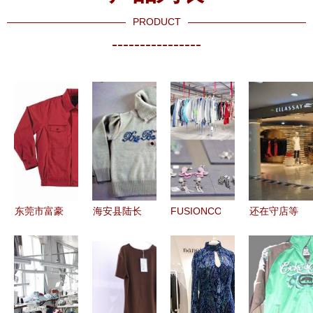
PRODUCT
----------------
东莞市富豪
海安县陆长
FUSIONCO
还在守店等
服装制衣厂
春服饰厂
超级快闪青
客？不懂这
匠心制衣，
服装加工产
岛盛大开幕
些你就落后
引领服饰零
品列表
革新服装服
了
售新风尚
饰零售体验