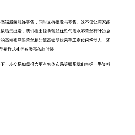
供高端服装服饰零售，同时支持批发与零售。这不仅让商家能
红毯场景出发，我们推出经典蕾丝优雅气质水溶蕾丝荷叶边金
纹的高精密网眼蕾丝粗盐流高锁明效果手工定位闪烁动人；还
荐裙样式礼等各类亮条款时装
开下一步交易如需报含更有实体布局等联系我们掌握一手资料