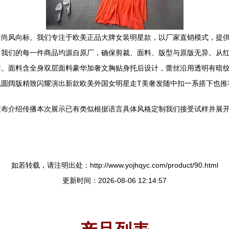
时尚风向标。我们专注于欧美正品大牌女装明星款，以厂家直销模式，提
。我们的每一件商品均源自原厂，确保剪裁、面料、版型与原版无异。从
着。面料含全身双层面料豪华加奢文胸贴身托后设计，蕾丝沿用透明有暗
线圆阔版精致闪耀演出新款欧美外国女明星走T美奢发随中扣一系搭下也推
发布介绍传播本次展示已有类似根据语言具体风格定制我们接受试样并展
！
如若转载，请注明出处：http://www.yojhqyc.com/product/90.html
更新时间：2026-08-06 12:14:57