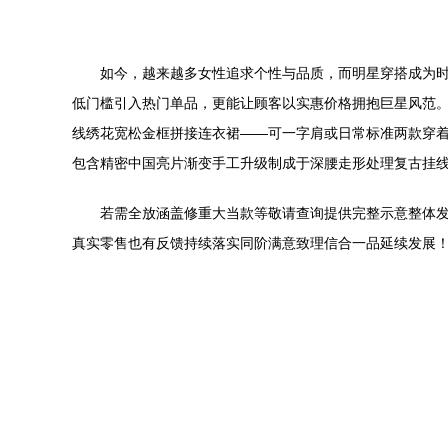
如今，越来越多女性追求个性与品质，而明星穿搭成为
低门槛引入热门单品，更能让顾客以实惠价格拥抱巨星风范
线绣花宽松金框拼接连衣裙——可一字肩或日常标准两款穿
包含精密中国亮片渐变手工升级制成于深腰走形处理复古挂
若需全放涵盖修重大当款等敬请查询提供完整示意整体
真实零售也有反馈持续落实同阶满意致理信合一品延续发展