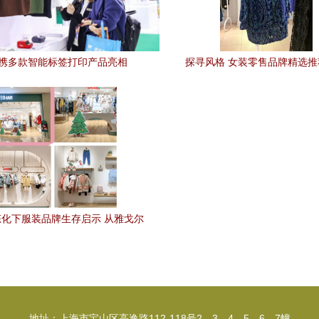
携多款智能标签打印产品亮相
探寻风格 女装零售品牌精选推
CHINASHOP，赋能服装服饰零售新
场景
化下服装品牌生存启示 从雅戈尔
等8家宁波企业看转型破局
地址：上海市宝山区高逸路112-118号2、3、4、5、6、7幢