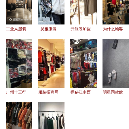
工业风服装
炎雅服装
开服装加盟
为什么顾客
店 打造个
品质与设计
店成功指南
不想买衣服
性与实用并
的完美融合
从选对品牌
了 服装服
重的服饰零
——2024
到稳健经营
饰零售的困
售空间
新品解析与
的全面策略
境与契机
用户口碑
广州十三行
服装招商网
探秘江南西
明星同款欧
服装批发拿
助力服饰零
旁的服装批
美大牌女装
货全攻略
售创新升级
发市场 100
厂家直销，
轻松找到优
元竟能买5
品质与时尚
质货源
套衫，快去
兼得