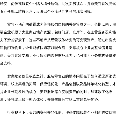
转变，使传统服装企业陷入增长瓶颈。此次卖房续命，并非美邦首次尝试
资产变现以维持运营，反映出企业流动性紧张的现实困境。
零售不动产的处置成为美邦服饰自救的关键策略之一。长期以来，服
装企业积累了大量商业地产资源，包括门店、仓库等。在主营业务盈利能
力下滑的背景下，这些不动产从经营载体转变为可变现资产。通过出售或
租赁闲置物业，企业能够快速获取现金流，支撑核心业务调整或债务清
偿。美邦此次交易，不仅短期内缓解财务压力，也可能为业务重构提供资
金支持。
卖房续命仅是权宜之计。服装零售业的根本问题在于如何适应新消费
环境。线上渠道的拓展、供应链优化、产品创新以及品牌年轻化转型，才
是企业长期发展的核心。美邦服饰需在变现资产的同时，加速数字化布
局，提升线上线下融合体验，并聚焦细分市场以重建竞争优势。
行业视角下，美邦的案例并非孤例。许多传统服装企业都面临类似挑