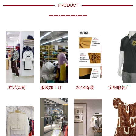
PRODUCT
----------------
布艺风尚
服装加工订
2014春装
宝织服装产
传统布店的
单哪里找？
新风尚 韩
品全解析
现代转型与
推荐5个高
版修身长袖
最新展示与
服饰零售新
效渠道助力
针织连衣裙
零售体验深
貌
服装服饰零
的零售之道
度评述
售发展