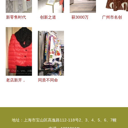
新零售时代
创新之道
获3000万
广州市名创
以客动力与
世纪童话服
Pre-A轮融
服装 时尚
人为核心，
饰如何玩转
资，新锐企
零售新标
驱动服装服
童装库存尾
业推出服装
杆，服饰消
饰零售的体
货零售模式
零售全套智
费新体验
验革命
能解决方案
老店新开，
同质不同命
正品保障 O
中国服装与
LY、V
国外品牌的
Moda、欧
差距，一位
力等品牌羽
20年面料厂
地址：上海市宝山区高逸路112-118号2、3、4、5、6、7幢
绒服批发零
老板的深度